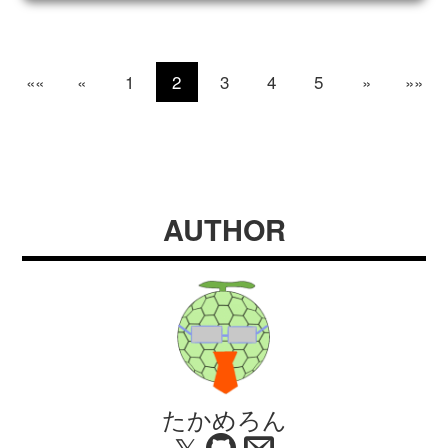
««
«
1
2
3
4
5
»
»»
AUTHOR
たかめろん