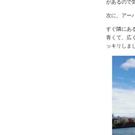
があるので気
次に、アー
すぐ隣にあ
青くて、広
ッキリしま