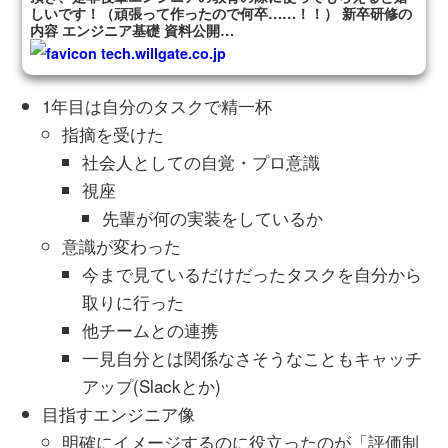
しいです！（頑張って作ったので何卒……！！） 新卒研修の
内容 エンジニア基礎 資料公開…
tech.willgate.co.jp
1年目は自分のタスクで精一杯
指摘を受けた
社会人としての自覚・プロ意識
視座
先輩が何の実装をしているか
意識が変わった
今まで見ているだけだったタスクを自分から
取りに行った
他チームとの連携
一見自分とは関係なさそうなこともキャッチ
アップ(Slackとか)
目指すエンジニア像
明確にイメージするのに役立ったのが「評価制